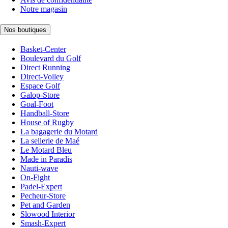
Notre magasin
Nos boutiques
Basket-Center
Boulevard du Golf
Direct Running
Direct-Volley
Espace Golf
Galop-Store
Goal-Foot
Handball-Store
House of Rugby
La bagagerie du Motard
La sellerie de Maé
Le Motard Bleu
Made in Paradis
Nauti-wave
On-Fight
Padel-Expert
Pecheur-Store
Pet and Garden
Slowood Interior
Smash-Expert