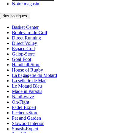
Notre magasin
Nos boutiques
Basket-Center
Boulevard du Golf
Direct Running
Direct-Volley
Espace Golf
Galop-Store
Goal-Foot
Handball-Store
House of Rugby
La bagagerie du Motard
La sellerie de Maé
Le Motard Bleu
Made in Paradis
Nauti-wave
On-Fight
Padel-Expert
Pecheur-Store
Pet and Garden
Slowood Interior
Smash-Expert