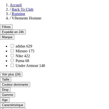
Accueil
/
Back To Club
/
Running
/
Vêtements Homme
Filtres
Expédié en 24h
Marque
adidas
629
Mizuno
175
Nike
422
Puma
68
Under Armour
148
Voir plus
(24)
Taille
Couleur dominante
Drop
Gamme
Age
Caractéristique